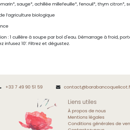
arin*, sauge*, achillée millefeuille*, fenouil*, thym citron*, 
de l’agriculture biologique
ance
tion : 1 cuillère à soupe par bol d'eau. Démarrage à froid, porte
z infusez 10′. Filtrez et dégustez.
+33 7 49 90 51 59
contact@barabancoquelicot.f
Liens utiles
À propos de nous
Mentions légales
Conditions générales de ve
Contactez-nous