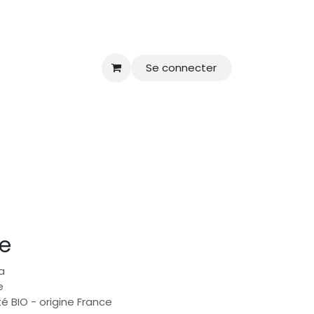
Se connecter
e
ra
e
té BIO - origine France