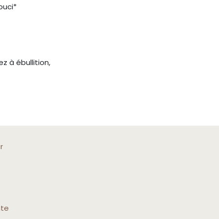
souci*
z à ébullition,
r
nte