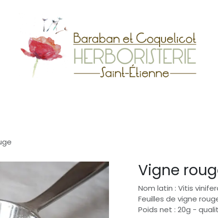
V Simples
Boutique
Publications
Contact
uge
Vigne roug
Nom latin : Vitis vinife
Feuilles de vigne roug
Poids net : 20g - quali