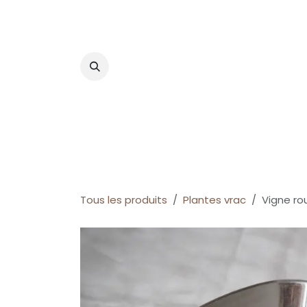
Se rendre au contenu
À propos
Mon herboristerie
Ateliers
RD
Tous les produits
Plantes vrac
Vigne ro